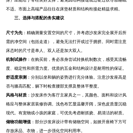
不适。市面上高端产品往往在床垫材质和结构衔接处精益求精。
三、选择与搭配的务实建议
尺寸为先
：精确测量安置空间的尺寸，并考虑沙发床完全展开后所
需的净空间（包括走道），避免无法打开或过于拥挤。同时需注意
床态时的尺寸是单人、双人还是加大双人。
机制试操作
：在购买前，务必亲身尝试转换机制数次，感受其流畅
度、稳定性和所需力度。优质的五金和结构设计是耐用性的保证。
舒适度亲测
：分别以坐和躺的姿势进行充分体验。注意沙发座高是
否与膝高匹配，躺下时检查腰部支撑及整体平整度。
风格与材质
：沙发床作为客厅主家具之一，其颜色、面料和设计风
格应与整体家居装修协调。浅色布艺显温馨开阔，深色皮质显沉稳
现代。有宠物或小孩的家庭，可优先考虑耐抓挠、易清洁的材质。
储物功能增值
：部分沙发床设计带有储物空间，如掀开座椅下方可
存放床品、衣物，进一步强化空间利用率。