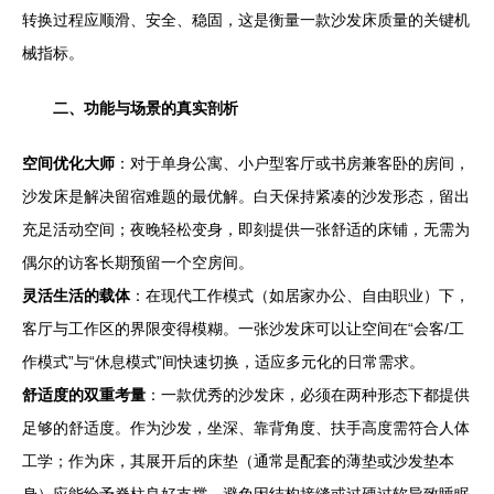
转换过程应顺滑、安全、稳固，这是衡量一款沙发床质量的关键机
械指标。
二、功能与场景的真实剖析
空间优化大师
：对于单身公寓、小户型客厅或书房兼客卧的房间，
沙发床是解决留宿难题的最优解。白天保持紧凑的沙发形态，留出
充足活动空间；夜晚轻松变身，即刻提供一张舒适的床铺，无需为
偶尔的访客长期预留一个空房间。
灵活生活的载体
：在现代工作模式（如居家办公、自由职业）下，
客厅与工作区的界限变得模糊。一张沙发床可以让空间在“会客/工
作模式”与“休息模式”间快速切换，适应多元化的日常需求。
舒适度的双重考量
：一款优秀的沙发床，必须在两种形态下都提供
足够的舒适度。作为沙发，坐深、靠背角度、扶手高度需符合人体
工学；作为床，其展开后的床垫（通常是配套的薄垫或沙发垫本
身）应能给予脊柱良好支撑，避免因结构接缝或过硬过软导致睡眠