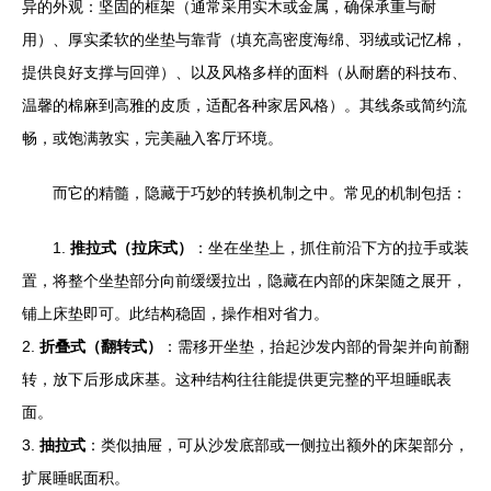
异的外观：坚固的框架（通常采用实木或金属，确保承重与耐
用）、厚实柔软的坐垫与靠背（填充高密度海绵、羽绒或记忆棉，
提供良好支撑与回弹）、以及风格多样的面料（从耐磨的科技布、
温馨的棉麻到高雅的皮质，适配各种家居风格）。其线条或简约流
畅，或饱满敦实，完美融入客厅环境。
而它的精髓，隐藏于巧妙的转换机制之中。常见的机制包括：
1.
推拉式（拉床式）
：坐在坐垫上，抓住前沿下方的拉手或装
置，将整个坐垫部分向前缓缓拉出，隐藏在内部的床架随之展开，
铺上床垫即可。此结构稳固，操作相对省力。
2.
折叠式（翻转式）
：需移开坐垫，抬起沙发内部的骨架并向前翻
转，放下后形成床基。这种结构往往能提供更完整的平坦睡眠表
面。
3.
抽拉式
：类似抽屉，可从沙发底部或一侧拉出额外的床架部分，
扩展睡眠面积。