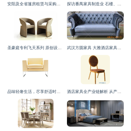
安阳及全省篷房租赁与采购，华熠厂家专业服务与价格指南
探访番禺家具制造业 石楼、市桥、沙湾流水线工作台的产业特色
圣豪庭专利飞天系列 原创设计，定义高端布艺餐椅新风尚
武汉方圆家具 大雅酒店家具厂家低价供应新古典风格酒店沙发SF133
品味轻奢生活，尽享舒适时光——B019高档休闲单人沙发椅深度解析
酒店家具全产业链解析 从产品、品牌到加盟与市场供求