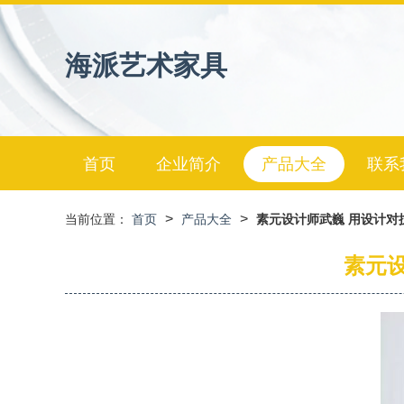
海派艺术家具
首页
企业简介
产品大全
联系
>
>
当前位置：
首页
产品大全
素元设计师武巍 用设计对
素元