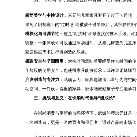
为了“对抗时间”，武巍在设计中贯彻了几个核心原则。
极简美学与中性设计
：素元的儿童家具避开了过于卡通化、
避免了因视觉上的“过时感”而被孩子过早嫌弃，其宁静质
模块化与可调节性
：这是“对抗时间”最直接的技术手段。
调整；一张床或许可以通过添加组件，从婴儿床变为儿童床
家庭根据需求进行再创造的乐趣。
极致安全与坚固耐用
：对抗时间意味着要经受住长时间的使
年龄段的使用安全，也使得家具能够传承，或许弟弟妹妹可
启发创造与专注力
：武巍认为，家具是塑造儿童行为与空间
动空间。一件设计得当的家具，应该能鼓励孩子专注地学习
三、挑战与意义：在快消时代倡导“慢成长”
在崇尚消费与更新的市场环境下，武巍的理念无疑是一
一名创造者，更是一名教育者和倡导者，通过产品向市场传达“