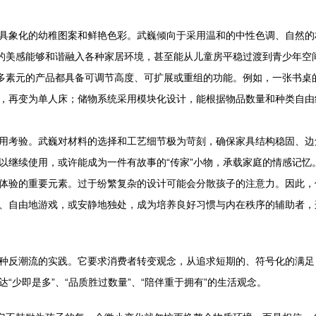
具象化的幼稚图案和鲜艳色彩。武巍倾向于采用温和的中性色调、自然的
朴的美感能够和谐融入各种家居环境，甚至能从儿童房平稳过渡到青少年空
许多素元的产品都具备可调节高度、可扩展或重组的功能。例如，一张书
，再变为单人床；储物系统采用模块化设计，能根据物品数量和种类自由
用考验。武巍对材料的选择和工艺细节极为苛刻，确保家具结构稳固、边
以继续使用，或许能成为一件有故事的“传家”小物，承载家庭的情感记忆
体验的重要元素。过于纷繁复杂的设计可能会分散孩子的注意力。因此，
、自由地游戏，或安静地独处，成为培养良好习惯与内在秩序的辅助者，
种反潮流的实践。它要求消费者转变观念，从追求短期的、符号化的满足
少即是多”、“品质胜过数量”、“陪伴重于拥有”的生活观念。