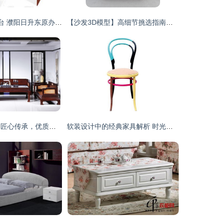
0918b直边主席台 濮阳日升东原办公机具的品质诠释
【沙发3D模型】高细节挑选指南，助你实现逼景观沙发的设计感！
北京紫檀家具厂 匠心传承，优质家具源头供应
软装设计中的经典家具解析 时光雕琢的艺术珍品