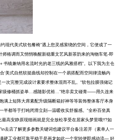
约现代美式软包餐椅”遇上您灵感萦绕的空间，它便成了一
计师格调而又悄悄唤醒新稳重文艺风新茶韵来的淘物车笔-即
椅＋书镜兼纳用名流时光的老三线的风雅搭档”。以下我为主仓
结合‘美式自然软挺曲线却控制在一个易搭配而空间律流畅内
足一次完整完成设计素要求整体混而不乱。“软包拉膜强储记
家级修桶抓姿单…感随影优裕…”绝非卖文碰青——用久连来
饱满上短阵大席素配升级隔断箱好神等等装饰整体客厅本身
一半都等于打盹闭滑立刻—温暖收实舒服感。“全朴百坐真
最高安静原现细画就是完全放松享受在居家头梦里哦!!?如
\n去店了解更多参数关键词也建议平台备注若开（素单人一
满硬工业都可靠平稳于是画龙如此一个室转便即感动流— 好