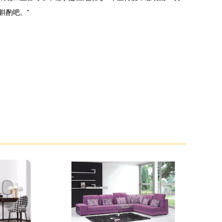
斟酌吧。”