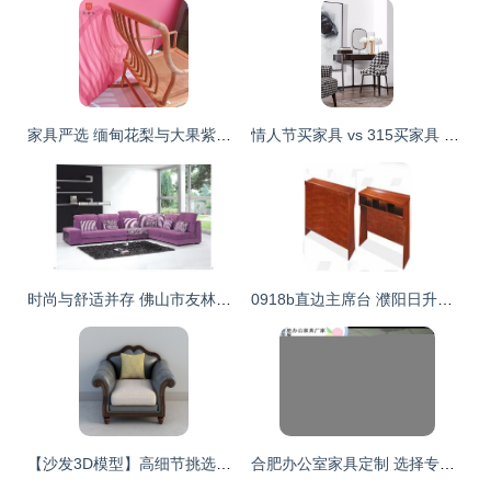
家具严选 缅甸花梨与大果紫檀的材质之美与使用指南
情人节买家具 vs 315买家具 哪种更适合你的温馨小家？
时尚与舒适并存 佛山市友林家具厂布艺沙发系列
0918b直边主席台 濮阳日升东原办公机具的品质诠释
【沙发3D模型】高细节挑选指南，助你实现逼景观沙发的设计感！
合肥办公室家具定制 选择专业厂家，打造职员工位与电销卡座桌的高效空间