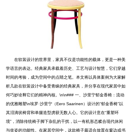
在软装设计的世界里，家具不仅是功能性的载体，更是一种美
学语言的表达。经典家具承载着历史、工艺与设计智慧，它们穿越
时间的考验，成为空间中的点睛之笔。本文将以具体案例为大家解
析几款在软装设计中备受青睐的经典家具，并分享在现代家居中如
何巧妙诠释它们的精神内核。\n\n### 一、沙里宁郁金香椅：流动
的优雅雕塑\n埃罗·沙里宁（Eero Saarinen）设计的“郁金香椅”以
其泪滴状椅背和单腿造型虏获无数人心。它的设计意在“重塑环
境”，消除传统椅子脚下杂乱的干扰，以一有机形态糅合现代休闲
与坐姿的功能性。在家居空间中，这款椅子最适合放置在窗边或书