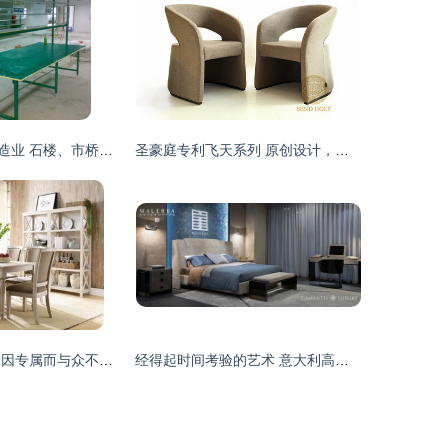
探访番禺家具制造业 石楼、市桥、沙湾流水线工作台的产业特色
圣豪庭专利飞天系列 原创设计，定义高端布艺餐椅新风尚
百年家仕伯 品味因专属而与众不同 —— 2019青岛国际家具展亮点前瞻
经得起时间考验的艺术 意大利高品质家具品牌鉴赏