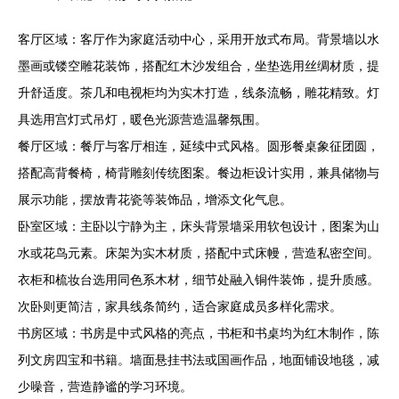
客厅区域：客厅作为家庭活动中心，采用开放式布局。背景墙以水
墨画或镂空雕花装饰，搭配红木沙发组合，坐垫选用丝绸材质，提
升舒适度。茶几和电视柜均为实木打造，线条流畅，雕花精致。灯
具选用宫灯式吊灯，暖色光源营造温馨氛围。
餐厅区域：餐厅与客厅相连，延续中式风格。圆形餐桌象征团圆，
搭配高背餐椅，椅背雕刻传统图案。餐边柜设计实用，兼具储物与
展示功能，摆放青花瓷等装饰品，增添文化气息。
卧室区域：主卧以宁静为主，床头背景墙采用软包设计，图案为山
水或花鸟元素。床架为实木材质，搭配中式床幔，营造私密空间。
衣柜和梳妆台选用同色系木材，细节处融入铜件装饰，提升质感。
次卧则更简洁，家具线条简约，适合家庭成员多样化需求。
书房区域：书房是中式风格的亮点，书柜和书桌均为红木制作，陈
列文房四宝和书籍。墙面悬挂书法或国画作品，地面铺设地毯，减
少噪音，营造静谧的学习环境。