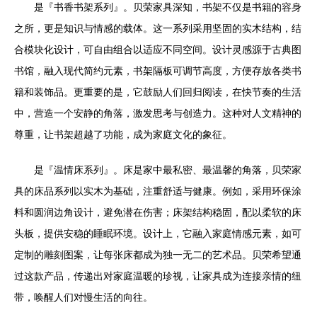
是『书香书架系列』。贝荣家具深知，书架不仅是书籍的容身
之所，更是知识与情感的载体。这一系列采用坚固的实木结构，结
合模块化设计，可自由组合以适应不同空间。设计灵感源于古典图
书馆，融入现代简约元素，书架隔板可调节高度，方便存放各类书
籍和装饰品。更重要的是，它鼓励人们回归阅读，在快节奏的生活
中，营造一个安静的角落，激发思考与创造力。这种对人文精神的
尊重，让书架超越了功能，成为家庭文化的象征。
是『温情床系列』。床是家中最私密、最温馨的角落，贝荣家
具的床品系列以实木为基础，注重舒适与健康。例如，采用环保涂
料和圆润边角设计，避免潜在伤害；床架结构稳固，配以柔软的床
头板，提供安稳的睡眠环境。设计上，它融入家庭情感元素，如可
定制的雕刻图案，让每张床都成为独一无二的艺术品。贝荣希望通
过这款产品，传递出对家庭温暖的珍视，让家具成为连接亲情的纽
带，唤醒人们对慢生活的向往。