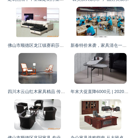
佛山市顺德区龙江镇赛莉莎家具沙发产品列表
新春特价来袭，家具清仓一件不留！神木人省钱攻略在此
四川木云山红木家具精品 传统工艺与现代审美的完美融合
年末大促直降6000元 | 2020米兰家具展与米兰威尼斯双城游，体验欧洲文化学院策展人课程
佛山市顺德区兆冠家具 专业供应高品质休闲家居用品
办公家具选购指南 从大班桌到老板台，伯乐返利网助您一臂之力