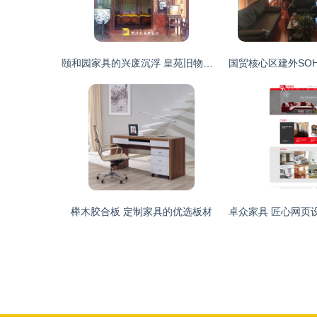
颐和园家具的兴废沉浮 皇苑旧物里的时代印记
榉木胶合板 定制家具的优选板材